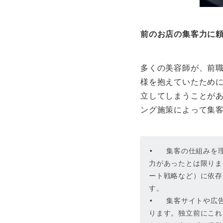
前のお店の集客力に
多くの美容師が、前
様を抱えていたため
立してしまうことが
ング施策によって集
•   集客の仕組み
力があったとは限りま
ート戦略など）に依存
す。

•   集客サイトや
ります。独立前にこれ