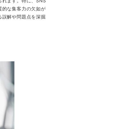
れます。特に、SNS
質的な集客力の欠如が
る誤解や問題点を深掘