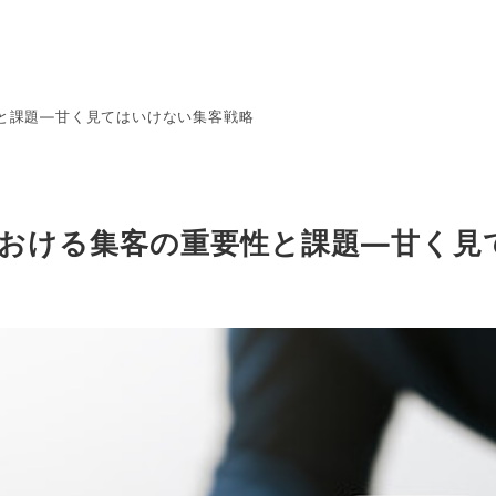
と課題—甘く見てはいけない集客戦略
おける集客の重要性と課題—甘く見