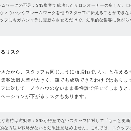
レームワークの不足：SNS集客で成功したサロンオーナーの多くが、
なノウハウやフレームワークを他のスタッフに伝えることができな
ッフにもガムシャラに更新をさせるだけで、効果的な集客に繋がら
せるリスク
できたから、スタッフも同じように頑張ればいい」と考える
や集客は個人差が大きく、誰でも成功できるわけではありませ
ッフに対して、ノウハウのないまま根性論で任せてしまうと
チベーションが下がるリスクもあります。
過度な期待は逆効果：SNSが得意でないスタッフに対して「もっと更
的な方法や戦略がないと効果は見込めません。これでは、スタッフ