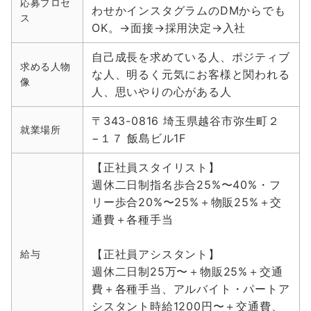
応募プロセ
わせかインスタグラムのDMからでも
ス
OK。→面接→採用決定→入社
自己成長を求めている人、ポジティブ
求める人物
な人、明るく元気にお客様と関われる
像
人、思いやりの心がある人
〒343-0816 埼玉県越谷市弥生町２
就業場所
−１７ 飯島ビル1F
【正社員スタイリスト】
週休二日制指名歩合25%〜40%・フ
リー歩合20%〜25%＋物販25%＋交
通費＋各種手当
【正社員アシスタント】
給与
週休二日制25万〜＋物販25%＋交通
費＋各種手当、アルバイト・パートア
シスタント時給1200円〜＋交通費、